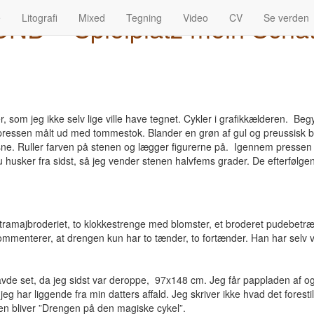
 – Spielplatz mein Scha
e
Litografi
Mixed
Tegning
Video
CV
Se verden
er, som jeg ikke selv lige ville have tegnet. Cykler i grafikkælderen. Beg
kpressen målt ud med tommestok. Blander en grøn af gul og preussisk blå
 lysne. Ruller farven på stenen og lægger figurerne på. Igennem pressen
 nu husker fra sidst, så jeg vender stenen halvfems grader. De efterføl
majbroderiet, to klokkestrenge med blomster, et broderet pudebetræk og
menterer, at drengen kun har to tænder, to fortænder. Han har selv væ
de set, da jeg sidst var deroppe, 97x148 cm. Jeg får pappladen af og
om jeg har liggende fra min datters affald. Jeg skriver ikke hvad det fore
len bliver ”Drengen på den magiske cykel”.