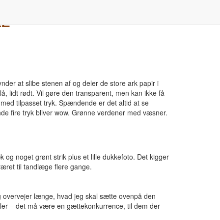
tz
ynder at slibe stenen af og deler de store ark papir i
, lidt rødt. Vil gøre den transparent, men kan ikke få
 med tilpasset tryk. Spændende er det altid at se
gende fire tryk bliver wow. Grønne verdener med væsner.
 noget grønt strik plus et lille dukkefoto. Det kigger
ret til tandlæge flere gange.
 overvejer længe, hvad jeg skal sætte ovenpå den
stiller – det må være en gættekonkurrence, til dem der