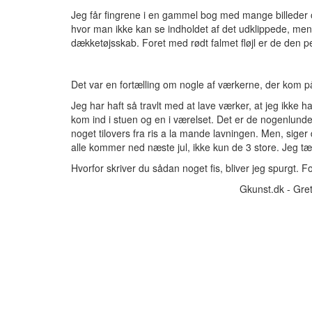
Jeg får fingrene i en gammel bog med mange billeder o
hvor man ikke kan se indholdet af det udklippede, men k
dækketøjsskab. Foret med rødt falmet fløjl er de den per
Det var en fortælling om nogle af værkerne, der kom på
Jeg har haft så travlt med at lave værker, at jeg ikke har
kom ind i stuen og en i værelset. Det er de nogenlunde 
noget tilovers fra ris a la mande lavningen. Men, siger
alle kommer ned næste jul, ikke kun de 3 store. Jeg tænke
Hvorfor skriver du sådan noget fis, bliver jeg spurgt. F
Gkunst.dk - Gre