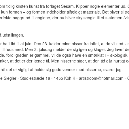
m tidlig kristen kunst fra forlaget Sesam. Klipper nogle elementer ud
un formen – og formen indeholder tilfældigt materiale. Det bliver til t
fekte baggrund til englene, der nu bliver skytsengle til et statement/vis
 udstillingen.
 haft tid til at jule. Den 23. kalder mine nisser fra loftet, at de vil ned
tilfreds med. Men 2. juledag melder de sig igen og klager. Jeg laver den
 de, fordi grøden er gammel, vil de også have en smørklat i – økologisk,
r, at det er der længe til. Men nisserne siger, at den tid går hurtigt og
ordi det er vigtigt at holde sig gode venner med nisserne, svarer jeg.
te Siegler - Studiestræde 16 - 1455 Kbh K - artistroom@hotmail.com - 