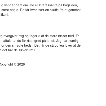
. Og vender dem om. De er interessante på bagsiden,
re sære engle. De får hver især en skuffe fra et gammelt
itkort.
. Jeg overgiver mig og tager 3 af de store nisser ned. To
 aftale, at de får risengrød på loftet. Jeg har nemlig
 for den smagte bedst. Det får de så og jeg lover at de
 det har de sikkert ret i.
Copyright © 2026