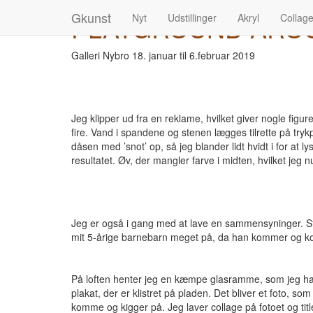
Gkunst
PLAYGROUND AROUND
Nyt
Udstillinger
Akryl
Collag
Galleri Nybro 18. januar til 6.februar 2019
Jeg klipper ud fra en reklame, hvilket giver nogle figur
fire. Vand i spandene og stenen lægges tilrette på try
dåsen med ’snot’ op, så jeg blander lidt hvidt i for at
resultatet. Øv, der mangler farve i midten, hvilket jeg
Jeg er også i gang med at lave en sammensyninger. Stra
mit 5-årige barnebarn meget på, da han kommer og kom
På loften henter jeg en kæmpe glasramme, som jeg hav
plakat, der er klistret på pladen. Det bliver et foto, s
komme og kigger på. Jeg laver collage på fotoet og tit